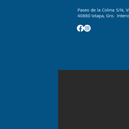
Paseo de la Colina S/N, V
40880 Ixtapa, Gro. Interio